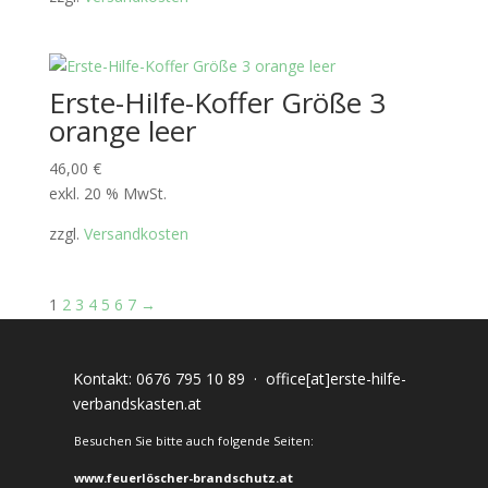
Erste-Hilfe-Koffer Größe 3
orange leer
46,00
€
exkl. 20 % MwSt.
zzgl.
Versandkosten
1
2
3
4
5
6
7
→
Kontakt:
0676 795 10 89
·
office[at]erste-hilfe-
verbandskasten.at
Besuchen Sie bitte auch folgende Seiten:
www.feuerlöscher-brandschutz.at