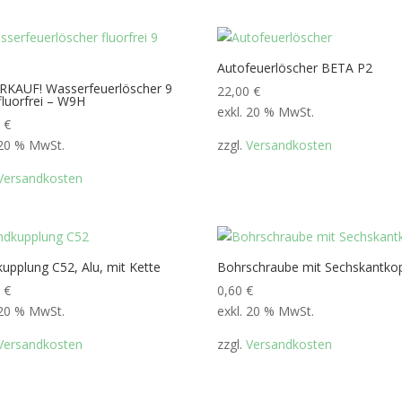
Autofeuerlöscher BETA P2
RKAUF! Wasserfeuerlöscher 9
22,00
€
 fluorfrei – W9H
exkl. 20 % MwSt.
0
€
 20 % MwSt.
zzgl.
Versandkosten
Versandkosten
kupplung C52, Alu, mit Kette
Bohrschraube mit Sechskantko
0
€
0,60
€
 20 % MwSt.
exkl. 20 % MwSt.
Versandkosten
zzgl.
Versandkosten