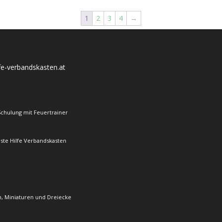
1
2
3
4
→
lfe-verbandskasten.at
Schulung mit Feuertrainer
rste Hilfe Verbandskasten
, Miniaturen und Dreiecke