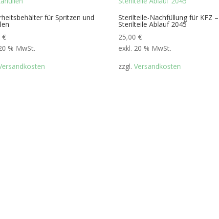
rheitsbehälter für Spritzen und
Sterilteile-Nachfüllung für KFZ –
len
Sterilteile Ablauf 2045
0
€
25,00
€
 20 % MwSt.
exkl. 20 % MwSt.
Versandkosten
zzgl.
Versandkosten