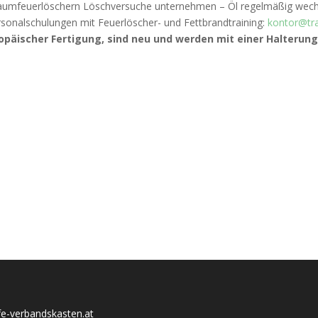
umfeuerlöschern Löschversuche unternehmen – Öl regelmäßig wechsel
rsonalschulungen mit Feuerlöscher- und Fettbrandtraining:
kontor@tra
opäischer Fertigung, sind neu und werden mit einer Halterun
lfe-verbandskasten.at