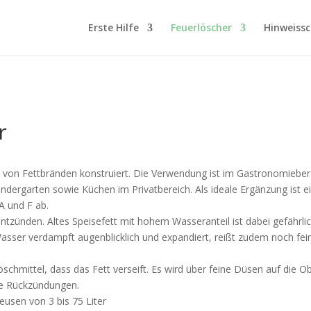
Erste Hilfe
Feuerlöscher
Hinweissc
r
n von Fettbränden konstruiert. Die Verwendung ist im Gastronomieber
indergarten sowie Küchen im Privatbereich. Als ideale Ergänzung ist 
A und F ab.
ntzünden. Altes Speisefett mit hohem Wasseranteil ist dabei gefährlich
sser verdampft augenblicklich und expandiert, reißt zudem noch feine 
schmittel, dass das Fett verseift. Es wird über feine Düsen auf die O
che Rückzündungen.
teusen von 3 bis 75 Liter