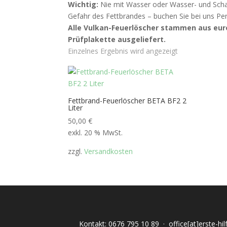
Wichtig:
Nie mit Wasser oder Wasser- und Scha
Gefahr des Fettbrandes – buchen Sie bei uns Pe
Alle Vulkan-Feuerlöscher stammen aus eur
Prüfplakette ausgeliefert.
Einzelnes Ergebnis wird angezeigt
Fettbrand-Feuerlöscher BETA BF2 2
Liter
50,00
€
exkl. 20 % MwSt.
zzgl.
Versandkosten
Kontakt:
0676 795 10 89
·
office[at]erste-hi