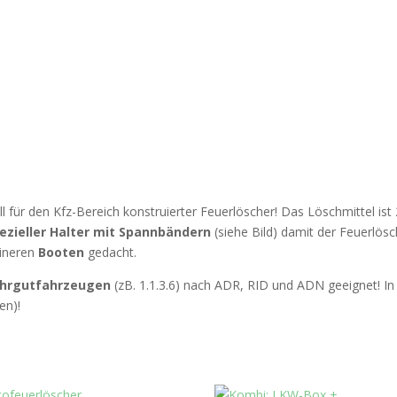
ell für den Kfz-Bereich konstruierter Feuerlöscher! Das Löschmittel is
ezieller Halter mit Spannbändern
(siehe Bild) damit der Feuerlös
eineren
Booten
gedacht.
hrgutfahrzeugen
(zB. 1.1.3.6) nach ADR, RID und ADN geeignet! In d
en)!