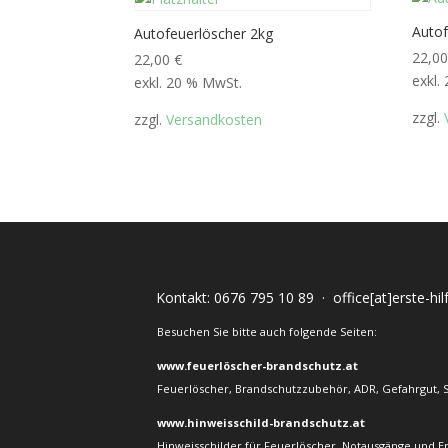
Auto
Autofeuerlöscher 2kg
22,0
22,00
€
exkl.
exkl. 20 % MwSt.
zzgl.
zzgl.
Versandkosten
Kontakt:
0676 795 10 89
·
office[at]erste-hi
Besuchen Sie bitte auch folgende Seiten:
www.feuerlöscher-brandschutz.at
Feuerlöscher, Brandschutzzubehör, ADR, Gefahrgut, 
www.hinweisschild-brandschutz.at
Hinweisschilder für Feuerlöscher, Notausgänge und E