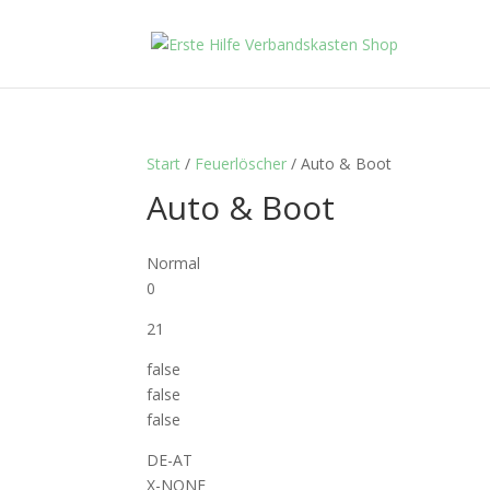
Start
/
Feuerlöscher
/ Auto & Boot
Auto & Boot
Normal
0
21
false
false
false
DE-AT
X-NONE