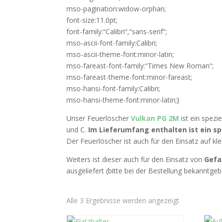
mso-pagination:widow-orphan;
font-size:11.0pt;
font-family:“Calibri“,“sans-serif“;
mso-ascii-font-family:Calibri;
mso-ascii-theme-font:minor-latin;
mso-fareast-font-family:“Times New Roman“;
mso-fareast-theme-font:minor-fareast;
mso-hansi-font-family:Calibri;
mso-hansi-theme-font:minor-latin;}
Unser Feuerlöscher
Vulkan PG 2M
ist ein spezi
und C.
Im Lieferumfang enthalten ist ein sp
Der Feuerlöscher ist auch für den Einsatz auf kl
Weiters ist dieser auch für den Einsatz von
Gefa
ausgeliefert (bitte bei der Bestellung bekanntgeb
Alle 3 Ergebnisse werden angezeigt