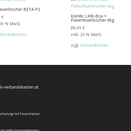
feuerlöscher BETA P2
Kombi: LKW-Box +
0
€
Pulverfeuerlöscher 6kg
 20 % MwSt.
88,00
€
Versandkosten
exkl. 20 % MwSt.
zzgl.
Versandkosten
lfe-verbandskasten.at
Schulung mit Feuertrainer
rste Hilfe Verbandskasten