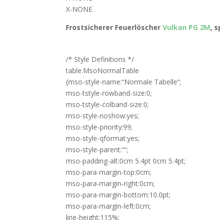
X-NONE
Frostsicherer Feuerlöscher
Vulkan PG 2M
, 
/* Style Definitions */
table.MsoNormalTable
{mso-style-name:“Normale Tabelle“;
mso-tstyle-rowband-size:0;
mso-tstyle-colband-size:0;
mso-style-noshow:yes;
mso-style-priority:99;
mso-style-qformat:yes;
mso-style-parent:““;
mso-padding-alt:0cm 5.4pt 0cm 5.4pt;
mso-para-margin-top:0cm;
mso-para-margin-right:0cm;
mso-para-margin-bottom:10.0pt;
mso-para-margin-left:0cm;
line-height:115%;