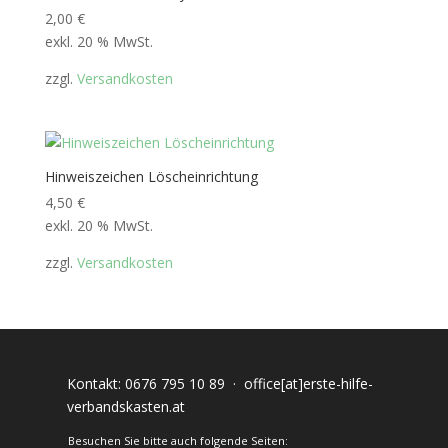
2,00
€
exkl. 20 % MwSt.
zzgl.
Versandkosten
Hinweiszeichen Löscheinrichtung
4,50
€
exkl. 20 % MwSt.
zzgl.
Versandkosten
Kontakt:
0676 795 10 89
·
office[at]erste-hilfe-
verbandskasten.at
Besuchen Sie bitte auch folgende Seiten: