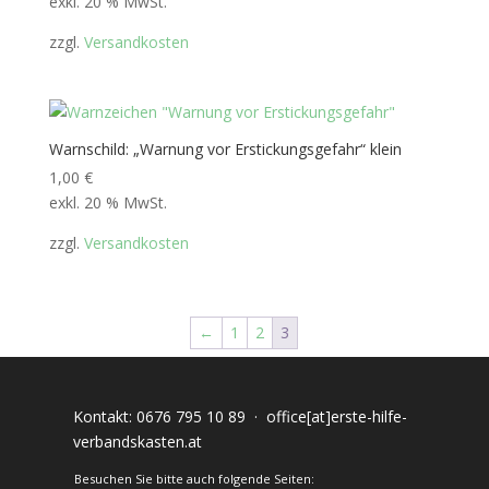
exkl. 20 % MwSt.
zzgl.
Versandkosten
Warnschild: „Warnung vor Erstickungsgefahr“ klein
1,00
€
exkl. 20 % MwSt.
zzgl.
Versandkosten
←
1
2
3
Kontakt:
0676 795 10 89
·
office[at]erste-hilfe-
verbandskasten.at
Besuchen Sie bitte auch folgende Seiten: