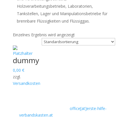
Holzverarbeitungsbetriebe, Laboratorien,
Tankstellen, Lager und Manipulationsbetriebe für
brennbare Flüssigkeiten und Flüssiggas.
Einzelnes Ergebnis wird angezeigt
dummy
0,00
€
zzgl.
Versandkosten
Kontakt:
0676 795 10 89
·
office[at]erste-hilfe-
verbandskasten.at
Besuchen Sie bitte auch folgende Seiten: