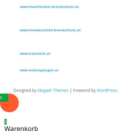
www.feuerlöscher-brandschutz.at
Feuerlöscher, Brandschutzzubehör, ADR, Gefahrgut, Schulung
mit Feuertrainer
www.hinweisschild-brandschutz.at
Hinweisschilder für Feuerlöscher, Notausgänge und Erste
Hilfe Verbandskasten
www.transtech.at
ADR, Gefahrgut, Schulung mit Feuertrainer
www.ordenspangen.at
Ordenspangen anfertigen, erweitern und Reparaturen,
Miniaturen und Dreiecke
Designed by
Elegant Themes
| Powered by
WordPress
0
0
Warenkorb