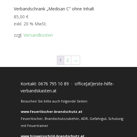
Verbandschrank „Medisan C“ ohne Inhalt
85,00
€
exkl. 20 % MwSt.
zzgl.
Versandkosten
1
2
→
Kontakt:
0676 795 10 89
·
office[at]erste-hilfe-
verbandskasten.at
Besuchen Sie bitte auch folgende Seiten:
www.feuerlöscher-brandschutz.at
Feuerlöscher, Brandschutzzubehör, ADR, Gefahrgut, Schulung
mit Feuertrainer
www.hinweisschild-brandschutz.at