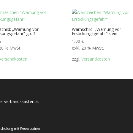
child: „Warnung vor
Warnschild: „Warnung vor
ckungsgefahr“ groß
Erstickungsgefahr“ klein
€
1,00
€
 20 % MwSt.
exkl. 20 % MwSt.
Versandkosten
zzgl.
Versandkosten
lfe-verbandskasten.at
Schulung mit Feuertrainer