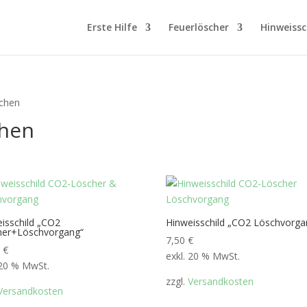
Erste Hilfe
Feuerlöscher
Hinweissc
schen
chen
isschild „CO2
Hinweisschild „CO2 Löschvorga
her+Löschvorgang“
7,50
€
0
€
exkl. 20 % MwSt.
 20 % MwSt.
zzgl.
Versandkosten
Versandkosten