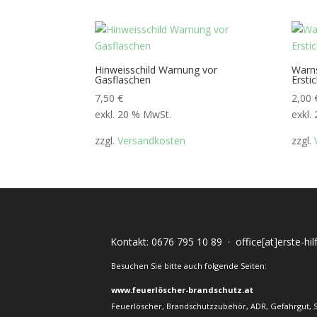
Hinweisschild Warnung vor
Warns
Gasflaschen
Ersti
7,50
€
2,00
exkl. 20 % MwSt.
exkl.
zzgl.
Versandkosten
zzgl.
Kontakt:
0676 795 10 89
·
office[at]erste-hi
Besuchen Sie bitte auch folgende Seiten:
www.feuerlöscher-brandschutz.at
Feuerlöscher, Brandschutzzubehör, ADR, Gefahrgut, 