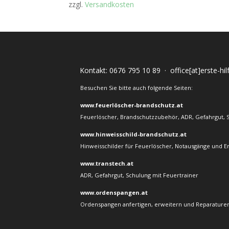
zzgl.
Versandkosten
Kontakt:
0676 795 10 89
·
office[at]erste-hi
Besuchen Sie bitte auch folgende Seiten:
www.feuerlöscher-brandschutz.at
Feuerlöscher, Brandschutzzubehör, ADR, Gefahrgut, 
www.hinweisschild-brandschutz.at
Hinweisschilder für Feuerlöscher, Notausgänge und E
www.transtech.at
ADR, Gefahrgut, Schulung mit Feuertrainer
www.ordenspangen.at
Ordenspangen anfertigen, erweitern und Reparaturen