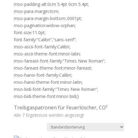
mso-padding-alt:0cm 5.4pt 0cm 5.4pt;
mso-para-margin:0cm;
mso-para-margin-bottom:.0001pt;
mso-pagination:widow-orphan;
font-size:11.0pt;
font-family:“Calibri“,“sans-serif“;
mso-ascii-font-family:Calibri;
mso-ascii-theme-font:minor-latin;
mso-fareast-font-family:“Times New Roman“;
mso-fareast-theme-font:minor-fareast;
mso-hansi-font-family:Calibri;
mso-hansi-theme-font:minor-latin;
mso-bidi-font-family:“Times New Roman“;
mso-bidi-theme-font:minor-bidi;}
Treibgaspatronen für Feuerlöscher, CO²
Alle 7 Ergebnisse werden angezeigt