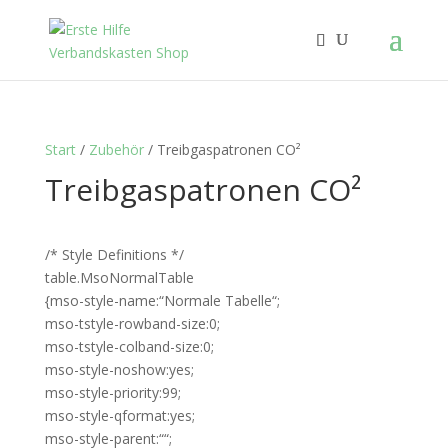
Start
/
Zubehör
/ Treibgaspatronen CO²
Treibgaspatronen CO²
/* Style Definitions */
table.MsoNormalTable
{mso-style-name:“Normale Tabelle“;
mso-tstyle-rowband-size:0;
mso-tstyle-colband-size:0;
mso-style-noshow:yes;
mso-style-priority:99;
mso-style-qformat:yes;
mso-style-parent:““;