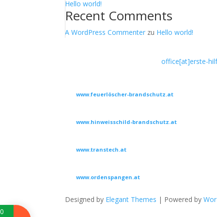
Hello world!
Recent Comments
A WordPress Commenter
zu
Hello world!
Kontakt:
0676 795 10 89
·
office[at]erste-hi
Besuchen Sie bitte auch folgende Seiten:
www.feuerlöscher-brandschutz.at
Feuerlöscher, Brandschutzzubehör, ADR, Gefahrgut, 
www.hinweisschild-brandschutz.at
Hinweisschilder für Feuerlöscher, Notausgänge und E
www.transtech.at
ADR, Gefahrgut, Schulung mit Feuertrainer
www.ordenspangen.at
Ordenspangen anfertigen, erweitern und Reparaturen
Designed by
Elegant Themes
| Powered by
Wor
0