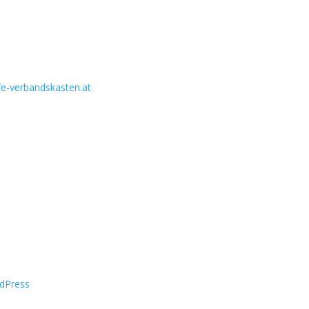
lfe-verbandskasten.at
Schulung mit Feuertrainer
rste Hilfe Verbandskasten
, Miniaturen und Dreiecke
dPress