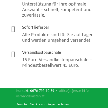
Unterstützung für Ihre optimale
Auswahl – schnell, kompetent und
zuverlässig.

Sofort lieferbar
Alle Produkte sind für Sie auf Lager
und werden umgehend versendet.

Versandkostpauschale
15 Euro Versandkostenpauschale –
Mindestbestellwert 45 Euro.
Kontakt:
0676 795 10 89
·
office[at]erste-hilfe-
verbandskasten.at
Besuchen Sie bitte auch folgende Seiten: