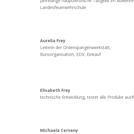
Jahrelange hauptberufliche Tätigkeit im Abwehr
Landesfeuerwehrschule
Aurelia Frey
Leiterin der Ordenspangenwerkstatt,
Büroorganisation, EDV, Einkauf
Elisabeth Frey
technische Entwicklung, testet alle Produke ausf
Michaela Cerveny