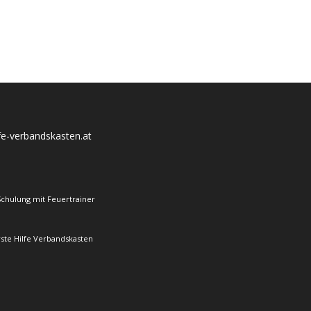
lfe-verbandskasten.at
Schulung mit Feuertrainer
rste Hilfe Verbandskasten