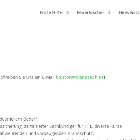
Erste Hilfe
Feuerlöscher
Hinweissc
schreiben Sie uns ein E-Mail
kontor@transtech.at
!
dustriellem Bedarf
icherung, zertifizierter Sachkundiger für TFL, diverse Kurse
m abwehrenden und vorbeugenden Brandschutz,