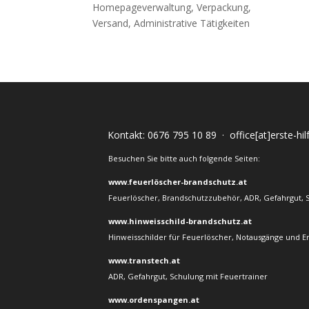
Homepageverwaltung, Verpackung,
Versand, Administrative Tätigkeiten
Kontakt:
0676 795 10 89
·
office[at]erste-hi
Besuchen Sie bitte auch folgende Seiten:
www.feuerlöscher-brandschutz.at
Feuerlöscher, Brandschutzzubehör, ADR, Gefahrgut, 
www.hinweisschild-brandschutz.at
Hinweisschilder für Feuerlöscher, Notausgänge und E
www.transtech.at
ADR, Gefahrgut, Schulung mit Feuertrainer
www.ordenspangen.at