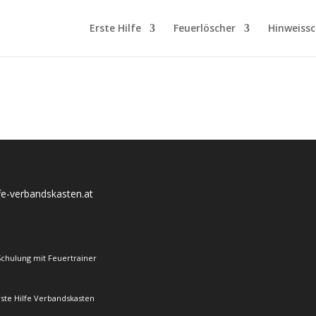
Products
search
Erste Hilfe
Feuerlöscher
Hinweissc
lfe-verbandskasten.at
Schulung mit Feuertrainer
rste Hilfe Verbandskasten