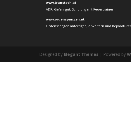
www.transtech.at
ADR, Gefahrgut, Schulung mit Feuertrainer
www.ordenspangen.at
Ordenspangen anfertigen, erweitern und Reparaturen
Designed by
Elegant Themes
| Powered by
W