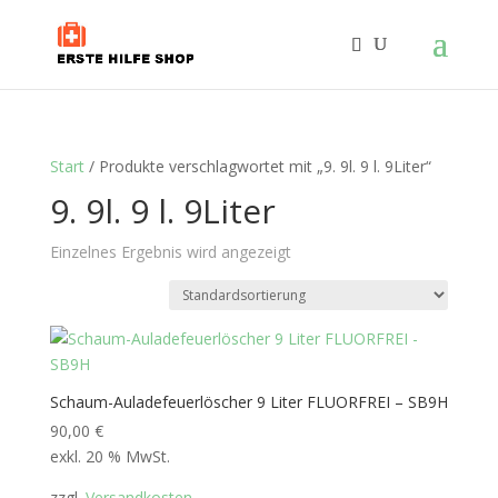
Start
/ Produkte verschlagwortet mit „9. 9l. 9 l. 9Liter“
9. 9l. 9 l. 9Liter
Einzelnes Ergebnis wird angezeigt
Schaum-Auladefeuerlöscher 9 Liter FLUORFREI – SB9H
90,00
€
exkl. 20 % MwSt.
zzgl.
Versandkosten