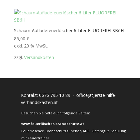
Schaum-Aufladefeuerlöscher 6 Liter FLUORFREI SB6H
85,00
€
exkl. 20 % MwSt.
zzgl.
Versandkosten
Kontakt:
0676 795 10 89
·
office[at]erste-hilfe-
verbandskasten.at
Besuchen Sie bitte auch folgende Seiten:
www.feuerlöscher-brandschutz.at
Feuerlöscher, Brandschutzzubehör, ADR, Gefahrgut, Schulung
mit Feuertrainer