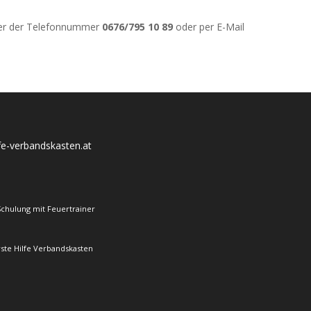
nter der Telefonnummer
0676/795 10 89
oder per E-Mail
lfe-verbandskasten.at
Schulung mit Feuertrainer
rste Hilfe Verbandskasten