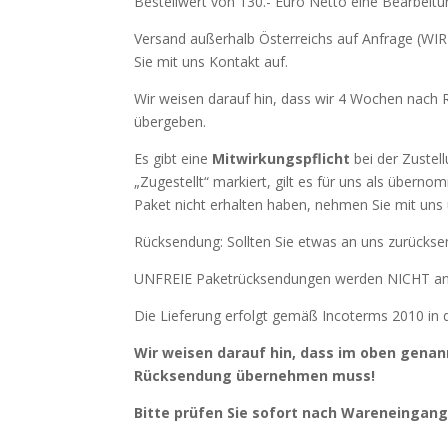
Bestellwert von 130.- Euro Netto eine Bearbeit
Versand außerhalb Österreichs auf Anfrage (
Sie mit uns Kontakt auf.
Wir weisen darauf hin, dass wir 4 Wochen nac
übergeben.
Es gibt eine
Mitwirkungspflicht
bei der Zustel
„Zugestellt“ markiert, gilt es für uns als übern
Paket nicht erhalten haben, nehmen Sie mit uns 
Rücksendung: Sollten Sie etwas an uns zurückse
UNFREIE Paketrücksendungen werden NICHT 
Die Lieferung erfolgt gemäß Incoterms 2010 in d
Wir weisen darauf hin, dass im oben genann
Rücksendung übernehmen muss!
B
it
t
e
prüfen Sie
s
o
fo
r
t
nach
Wareneingan