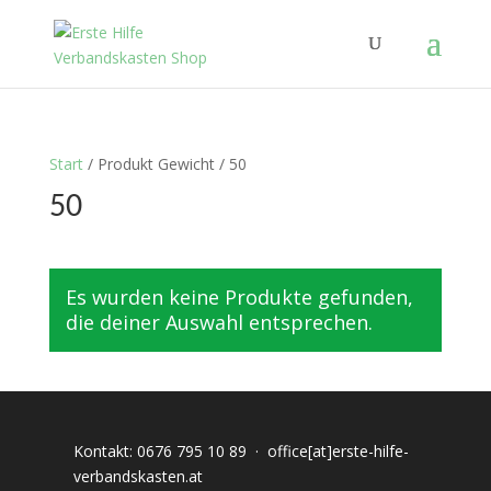
Products
search
Start
/ Produkt Gewicht / 50
50
Es wurden keine Produkte gefunden,
die deiner Auswahl entsprechen.
Kontakt:
0676 795 10 89
·
office[at]erste-hilfe-
verbandskasten.at