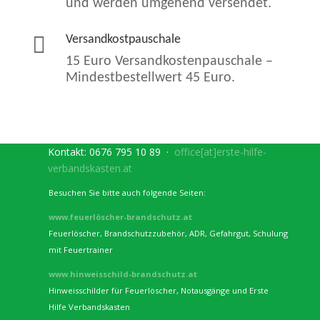
und werden umgehend versendet.

Versandkostpauschale
15 Euro Versandkostenpauschale –
Mindestbestellwert 45 Euro.
Kontakt:
0676 795 10 89
·
office[at]erste-hilfe-
verbandskasten.at
Besuchen Sie bitte auch folgende Seiten:
www.feuerlöscher-brandschutz.at
Feuerlöscher, Brandschutzzubehör, ADR, Gefahrgut, Schulung
mit Feuertrainer
www.hinweisschild-brandschutz.at
Hinweisschilder für Feuerlöscher, Notausgänge und Erste
Hilfe Verbandskasten