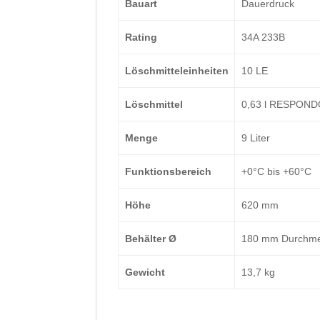
Bauart
Dauerdruck
Rating
34A 233B
Löschmitteleinheiten
10 LE
Löschmittel
0,63 l RESPONDO
Menge
9 Liter
Funktionsbereich
+0°C bis +60°C
Höhe
620 mm
Behälter Ø
180 mm Durchme
Gewicht
13,7 kg