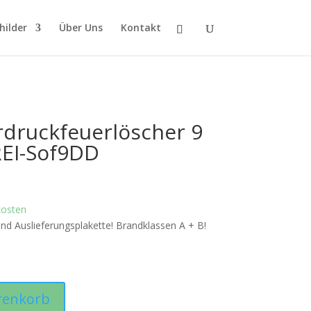
hilder
Über Uns
Kontakt
druckfeuerlöscher 9
REI-Sof9DD
kosten
und Auslieferungsplakette! Brandklassen A + B!
renkorb