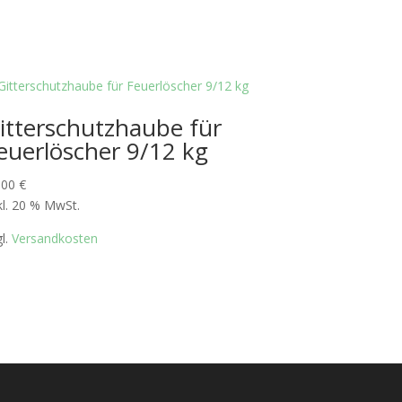
itterschutzhaube für
euerlöscher 9/12 kg
,00
€
kl. 20 % MwSt.
gl.
Versandkosten