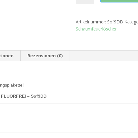
9
Liter
FLUORFREI-
Artikelnummer:
Sof9DD
Katego
Sof9DD
Schaumfeuerlöscher
Menge
tionen
Rezensionen (0)
ungsplakette!
r FLUORFREI – Sof9DD