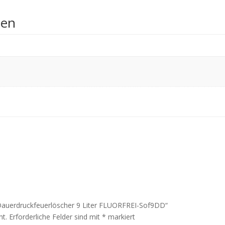
nen
-Dauerdruckfeuerlöscher 9 Liter FLUORFREI-Sof9DD“
ht.
Erforderliche Felder sind mit
*
markiert