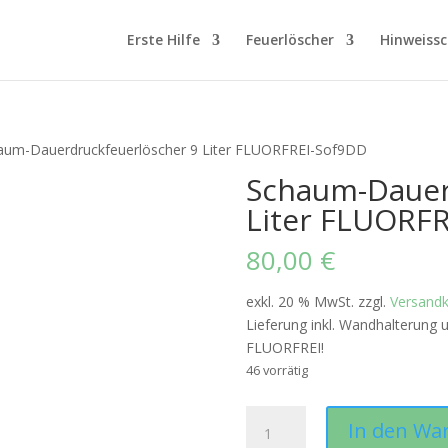
Erste Hilfe
Feuerlöscher
Hinweissc
aum-Dauerdruckfeuerlöscher 9 Liter FLUORFREI-Sof9DD
Schaum-Dauer
Liter FLUORF
80,00
€
exkl. 20 % MwSt.
zzgl.
Versand
Lieferung inkl. Wandhalterung 
FLUORFREI!
46 vorrätig
Schaum-
In den Wa
Dauerdruckfeuerlöscher