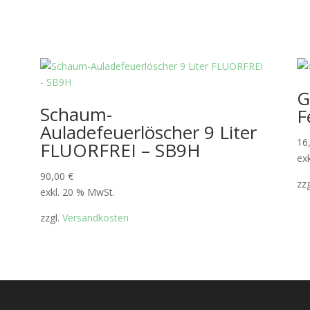
G
Schaum-
F
Auladefeuerlöscher 9 Liter
16
FLUORFREI – SB9H
ex
90,00
€
zz
exkl. 20 % MwSt.
zzgl.
Versandkosten