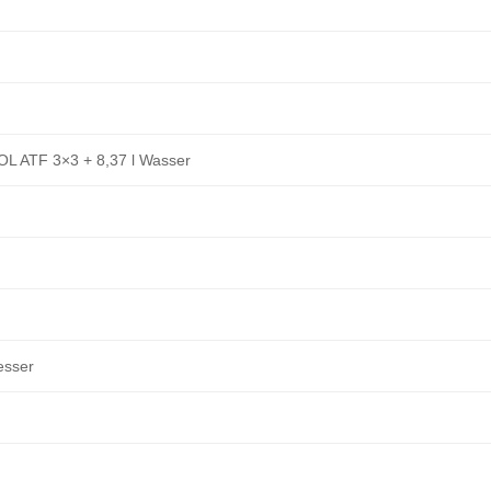
L ATF 3×3 + 8,37 l Wasser
sser