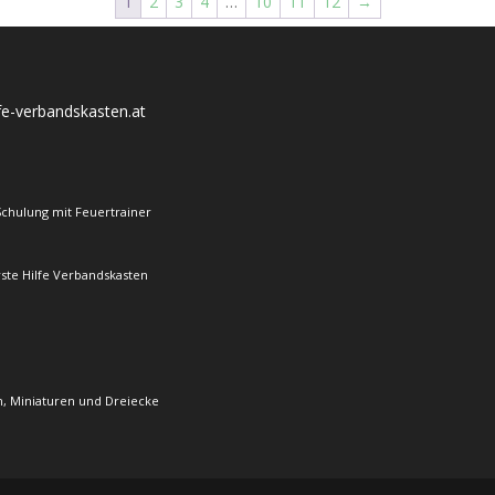
1
2
3
4
…
10
11
12
→
lfe-verbandskasten.at
Schulung mit Feuertrainer
rste Hilfe Verbandskasten
, Miniaturen und Dreiecke