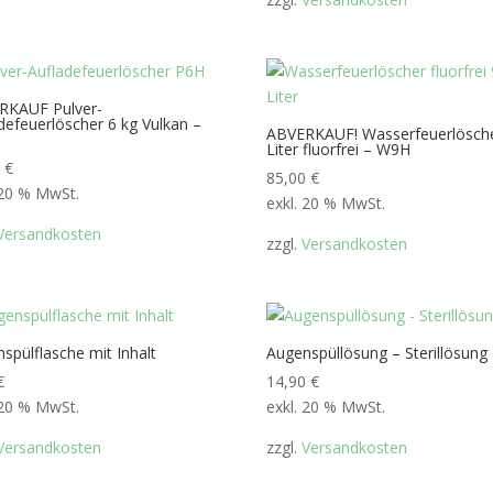
RKAUF Pulver-
defeuerlöscher 6 kg Vulkan –
ABVERKAUF! Wasserfeuerlösch
Liter fluorfrei – W9H
0
€
85,00
€
 20 % MwSt.
exkl. 20 % MwSt.
Versandkosten
zzgl.
Versandkosten
spülflasche mit Inhalt
Augenspüllösung – Sterillösung
€
14,90
€
 20 % MwSt.
exkl. 20 % MwSt.
Versandkosten
zzgl.
Versandkosten