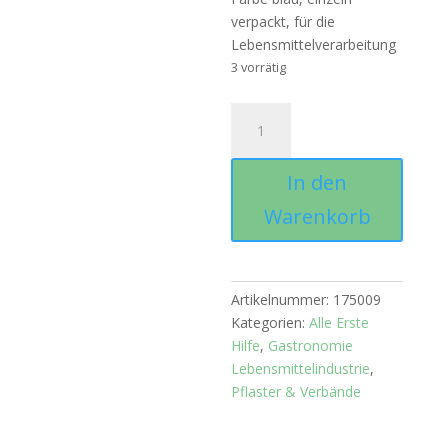
verpackt, für die
Lebensmittelverarbeitung
3 vorrätig
Pflasterset
blau,
160
In den
Teile
Menge
Warenkorb
Artikelnummer:
175009
Kategorien:
Alle Erste
Hilfe
,
Gastronomie
Lebensmittelindustrie
,
Pflaster & Verbände