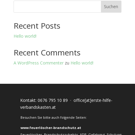
Suchen
Recent Posts
Hello world!
Recent Comments
A WordPress Commenter
zu
Hello world!
Kontakt:
0676 795 10 89
·
office[at]erste-hilfe-
verbandskasten.at
Besuchen Sie bitte auch folgende Seiten:
www.feuerlöscher-brandschutz.at
Feuerlöscher, Brandschutzzubehör, ADR, Gefahrgut, Schulung