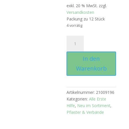
exkl. 20 % MwSt.
zzgl.
Versandkosten
Packung zu 12 Stück
4 vorrätig
Wundschnellverband
aluminiumbedampft,
Packung
In den
zu
12
Warenkorb
Stück
Menge
Artikelnummer:
21009196
Kategorien:
Alle Erste
Hilfe
,
Neu im Sortiment
,
Pflaster & Verbände