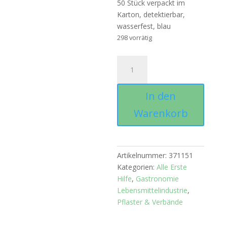
50 Stück verpackt im
Karton, detektierbar,
wasserfest, blau
298 vorrätig
Pflasterstrips
WF
blau
In den
1,9
x
Warenkorb
7,2
cm
,
50
Artikelnummer:
371151
Stück
Kategorien:
Alle Erste
Menge
Hilfe
,
Gastronomie
Lebensmittelindustrie
,
Pflaster & Verbände