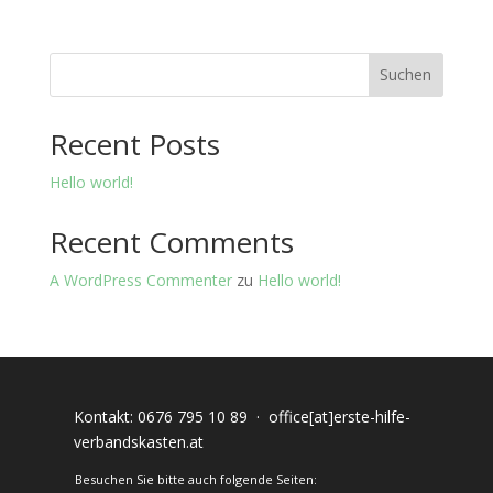
Suchen
Recent Posts
Hello world!
Recent Comments
A WordPress Commenter
zu
Hello world!
Kontakt:
0676 795 10 89
·
office[at]erste-hilfe-
verbandskasten.at
Besuchen Sie bitte auch folgende Seiten: