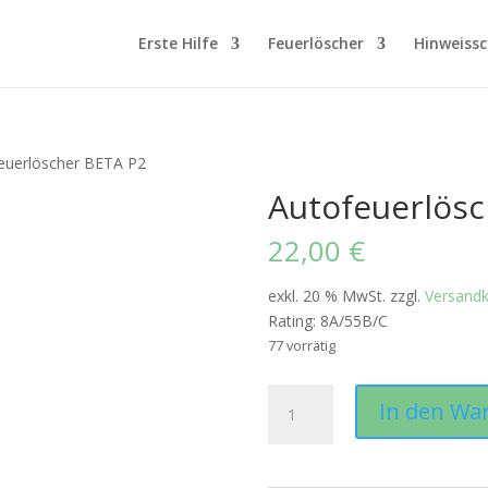
Erste Hilfe
Feuerlöscher
Hinweissc
euerlöscher BETA P2
Autofeuerlösc
22,00
€
exkl. 20 % MwSt.
zzgl.
Versand
Rating: 8A/55B/C
77 vorrätig
Autofeuerlöscher
In den Wa
BETA
P2
Menge