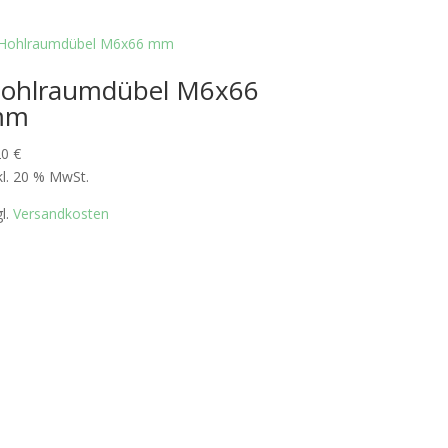
ohlraumdübel M6x66
mm
20
€
kl. 20 % MwSt.
gl.
Versandkosten