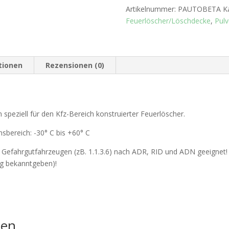
Artikelnummer:
PAUTOBETA
K
Feuerlöscher/Löschdecke
,
Pulv
tionen
Rezensionen (0)
 speziell für den Kfz-Bereich konstruierter Feuerlöscher.
nsbereich: -30° C bis +60° C
n Gefahrgutfahrzeugen (zB. 1.1.3.6) nach ADR, RID und ADN geeignet! In
ung bekanntgeben)!
nen