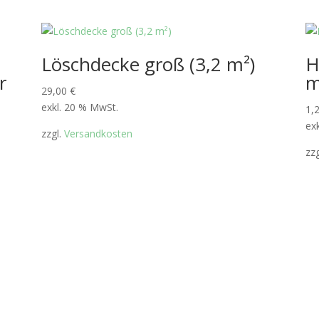
Löschdecke groß (3,2 m²)
H
r
29,00
€
exkl. 20 % MwSt.
1,
ex
zzgl.
Versandkosten
zz