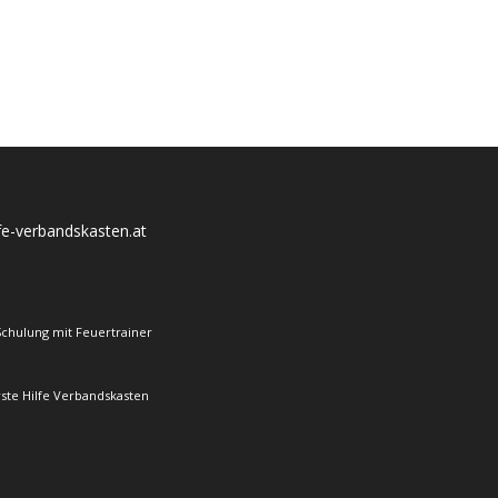
lfe-verbandskasten.at
Schulung mit Feuertrainer
rste Hilfe Verbandskasten