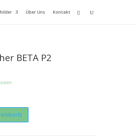
hilder
Über Uns
Kontakt
her BETA P2
kosten
renkorb