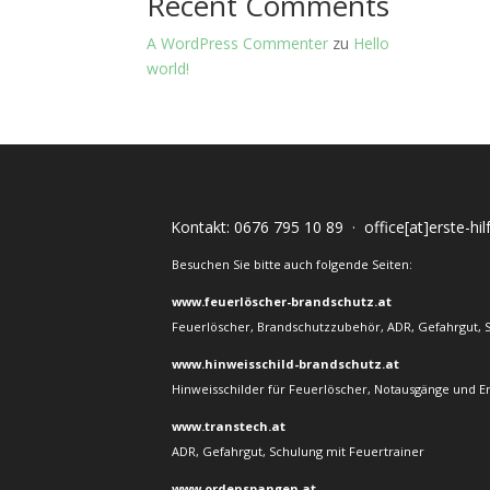
Recent Comments
A WordPress Commenter
zu
Hello
world!
Kontakt:
0676 795 10 89
·
office[at]erste-hi
Besuchen Sie bitte auch folgende Seiten:
www.feuerlöscher-brandschutz.at
Feuerlöscher, Brandschutzzubehör, ADR, Gefahrgut, 
www.hinweisschild-brandschutz.at
Hinweisschilder für Feuerlöscher, Notausgänge und E
www.transtech.at
ADR, Gefahrgut, Schulung mit Feuertrainer
www.ordenspangen.at