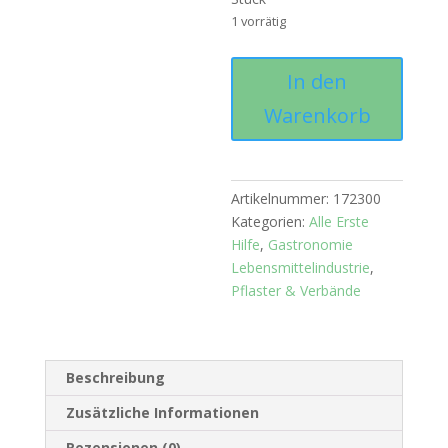
1 vorrätig
Fingerkuppenverband-
In den
WF
Warenkorb
blau
Menge
Artikelnummer:
172300
Kategorien:
Alle Erste
Hilfe
,
Gastronomie
Lebensmittelindustrie
,
Pflaster & Verbände
Beschreibung
Zusätzliche Informationen
Rezensionen (0)