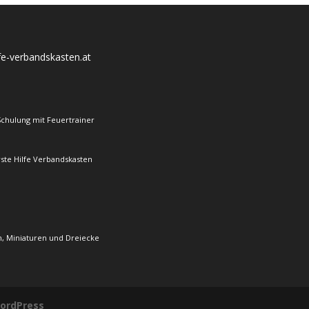
lfe-verbandskasten.at
Schulung mit Feuertrainer
rste Hilfe Verbandskasten
, Miniaturen und Dreiecke
ordPress