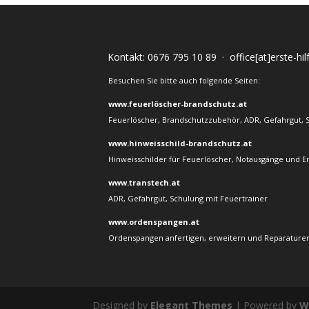
Kontakt:
0676 795 10 89
·
office[at]erste-hi
Besuchen Sie bitte auch folgende Seiten:
www.feuerlöscher-brandschutz.at
Feuerlöscher, Brandschutzzubehör, ADR, Gefahrgut, 
www.hinweisschild-brandschutz.at
Hinweisschilder für Feuerlöscher, Notausgänge und E
www.transtech.at
ADR, Gefahrgut, Schulung mit Feuertrainer
www.ordenspangen.at
Ordenspangen anfertigen, erweitern und Reparaturen
Designed by
Elegant Themes
| Powered by
W