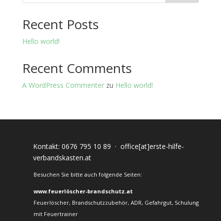
Recent Posts
Hello world!
Recent Comments
A WordPress Commenter
zu
Hello world!
Kontakt:
0676 795 10 89
·
office[at]erste-hilfe-
verbandskasten.at
Besuchen Sie bitte auch folgende Seiten:
www.feuerlöscher-brandschutz.at
Feuerlöscher, Brandschutzzubehör, ADR, Gefahrgut, Schulung
mit Feuertrainer