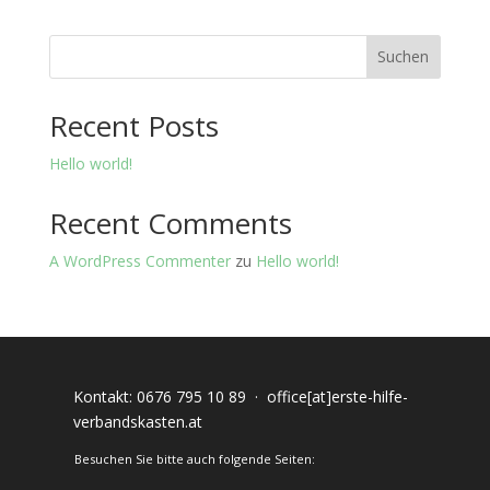
Suchen
Recent Posts
Hello world!
Recent Comments
A WordPress Commenter
zu
Hello world!
Kontakt:
0676 795 10 89
·
office[at]erste-hilfe-
verbandskasten.at
Besuchen Sie bitte auch folgende Seiten: