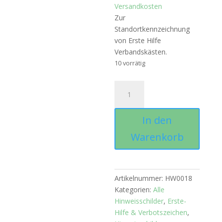
Versandkosten
Zur
Standortkennzeichnung
von Erste Hilfe
Verbandskästen.
10 vorrätig
Hinweisschild
"Erste
Hilfe"
In den
Folie,
150
Warenkorb
x
150
mm
Menge
Artikelnummer:
HW0018
Kategorien:
Alle
Hinweisschilder
,
Erste-
Hilfe & Verbotszeichen
,