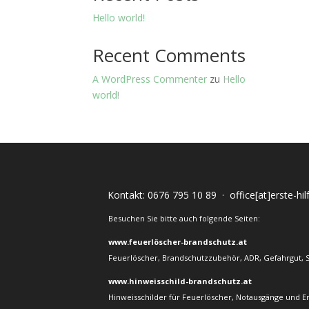
Hello world!
Recent Comments
A WordPress Commenter
zu
Hello
world!
Kontakt:
0676 795 10 89
·
office[at]erste-hi
Besuchen Sie bitte auch folgende Seiten:
www.feuerlöscher-brandschutz.at
Feuerlöscher, Brandschutzzubehör, ADR, Gefahrgut, 
www.hinweisschild-brandschutz.at
Hinweisschilder für Feuerlöscher, Notausgänge und E