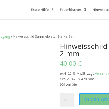
Erste Hilfe
Feuerlöscher
Hinweissc
usgang
/ Hinweisschild Sammelplatz, Stärke 2 mm
Hinweisschild
2 mm
40,00
€
exkl. 20 % MwSt.
zzgl.
Versand
Größe: 420 x 420 mm
999 vorrätig
Hinweisschild
In den Wa
Sammelplatz,
Stärke