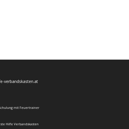
lfe-verbandskasten.at
Schulung mit Feuertrainer
rste Hilfe Verbandskasten