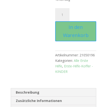
Kinder-
Pflaster
Set
In den
klein
Menge
Warenkorb
Artikelnummer:
21050196
Kategorien:
Alle Erste
Hilfe
,
Erste-Hilfe-Koffer -
KINDER
Beschreibung
Zusätzliche Informationen