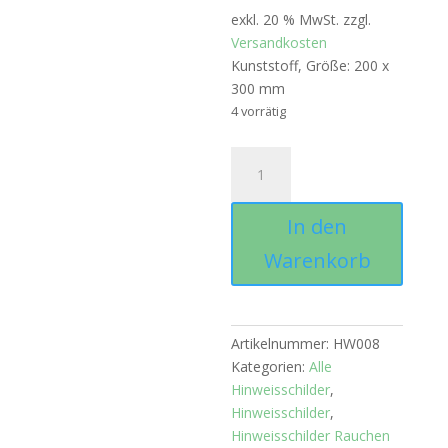
exkl. 20 % MwSt.
zzgl.
Versandkosten
Kunststoff, Größe: 200 x
300 mm
4 vorrätig
Verbotszeichen:
Kombischild:
Rauchen
In den
verboten,
Kunststoff
Warenkorb
Menge
Artikelnummer:
HW008
Kategorien:
Alle
Hinweisschilder
,
Hinweisschilder
,
Hinweisschilder Rauchen