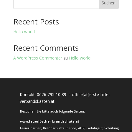
Suchen
Recent Posts
Hello world!
Recent Comments
A WordPress Commenter
zu
Hello world!
Kontakt:
0676 795 10 89
·
office[at]erste-hilfe-
verbandskasten.at
Besuchen Sie bitte auch folgende Seiten:
www.feuerlöscher-brandschutz.at
Feuerlöscher, Brandschutzzubehör, ADR, Gefahrgut, Schulung