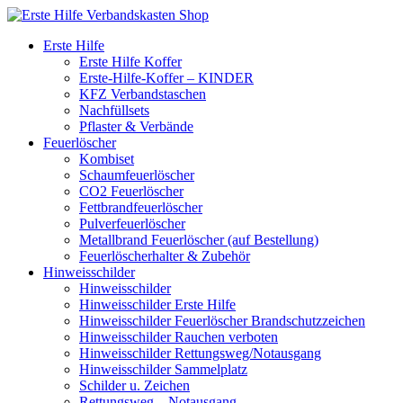
Erste Hilfe
Erste Hilfe Koffer
Erste-Hilfe-Koffer – KINDER
KFZ Verbandstaschen
Nachfüllsets
Pflaster & Verbände
Feuerlöscher
Kombiset
Schaumfeuerlöscher
CO2 Feuerlöscher
Fettbrandfeuerlöscher
Pulverfeuerlöscher
Metallbrand Feuerlöscher (auf Bestellung)
Feuerlöscherhalter & Zubehör
Hinweisschilder
Hinweisschilder
Hinweisschilder Erste Hilfe
Hinweisschilder Feuerlöscher Brandschutzzeichen
Hinweisschilder Rauchen verboten
Hinweisschilder Rettungsweg/Notausgang
Hinweisschilder Sammelplatz
Schilder u. Zeichen
Rettungsweg – Notausgang