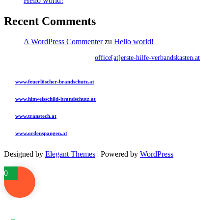
Hello world!
Recent Comments
A WordPress Commenter
zu
Hello world!
Kontakt:
0676 795 10 89
·
office[at]erste-hilfe-verbandskasten.at
Besuchen Sie bitte auch folgende Seiten:
www.feuerlöscher-brandschutz.at
Feuerlöscher, Brandschutzzubehör, ADR, Gefahrgut, Schulung mit Feuertrainer
www.hinweisschild-brandschutz.at
Hinweisschilder für Feuerlöscher, Notausgänge und Erste Hilfe Verbandskasten
www.transtech.at
ADR, Gefahrgut, Schulung mit Feuertrainer
www.ordenspangen.at
Ordenspangen anfertigen, erweitern und Reparaturen, Miniaturen und Dreiecke
Designed by
Elegant Themes
| Powered by
WordPress
0