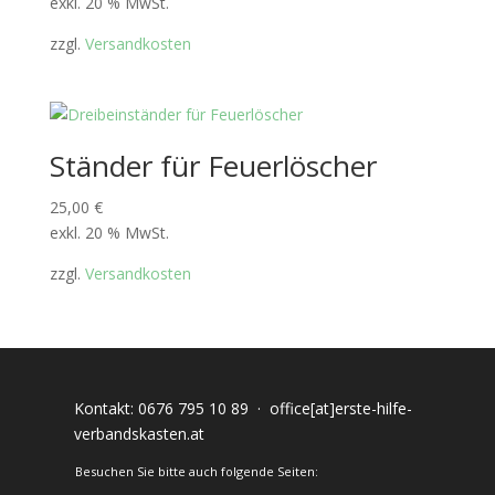
exkl. 20 % MwSt.
zzgl.
Versandkosten
Ständer für Feuerlöscher
25,00
€
exkl. 20 % MwSt.
zzgl.
Versandkosten
Kontakt:
0676 795 10 89
·
office[at]erste-hilfe-
verbandskasten.at
Besuchen Sie bitte auch folgende Seiten: