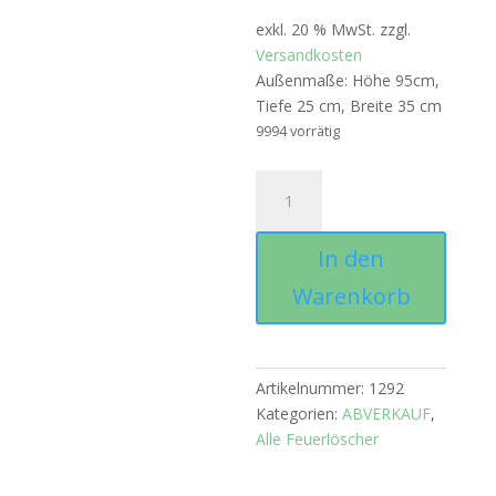
exkl. 20 % MwSt.
zzgl.
Versandkosten
Außenmaße: Höhe 95cm,
Tiefe 25 cm, Breite 35 cm
9994 vorrätig
Feuerlöscher-
Schutzkasten
für
In den
CO2-
Feuerlöscher
Warenkorb
bis
6
kg
Füllinhalt
Artikelnummer:
1292
Menge
Kategorien:
ABVERKAUF
,
Alle Feuerlöscher