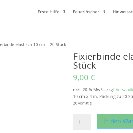
Erste Hilfe
Feuerlöscher
Hinweissc
ierbinde elastisch 10 cm – 20 Stück
Fixierbinde el
Stück
9,00
€
exkl. 20 % MwSt.
zzgl.
Versand
10 cm x 4 m, Packung zu 20 St
20 vorrätig
Fixierbinde
In den Wa
elastisch
10