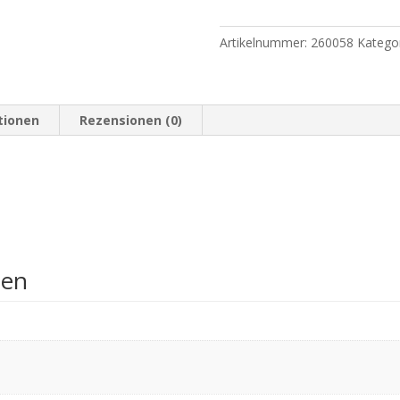
cm
-
Artikelnummer:
260058
Katego
20
Stück
Menge
tionen
Rezensionen (0)
nen