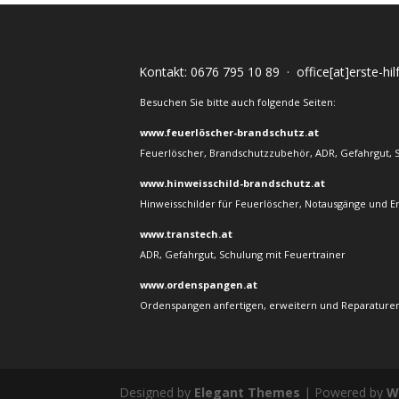
Kontakt:
0676 795 10 89
·
office[at]erste-hi
Besuchen Sie bitte auch folgende Seiten:
www.feuerlöscher-brandschutz.at
Feuerlöscher, Brandschutzzubehör, ADR, Gefahrgut, 
www.hinweisschild-brandschutz.at
Hinweisschilder für Feuerlöscher, Notausgänge und E
www.transtech.at
ADR, Gefahrgut, Schulung mit Feuertrainer
www.ordenspangen.at
Ordenspangen anfertigen, erweitern und Reparaturen
Designed by
Elegant Themes
| Powered by
W