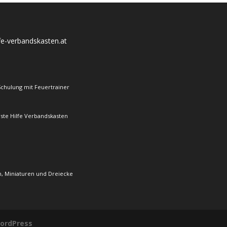
lfe-verbandskasten.at
Schulung mit Feuertrainer
rste Hilfe Verbandskasten
, Miniaturen und Dreiecke
ordPress