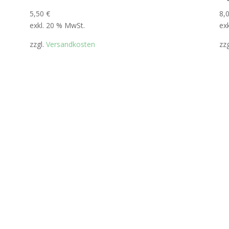
5,50
€
8,
exkl. 20 % MwSt.
ex
zzgl.
Versandkosten
zz