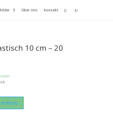
hilder
Über Uns
Kontakt
astisch 10 cm – 20
kosten
ück
renkorb