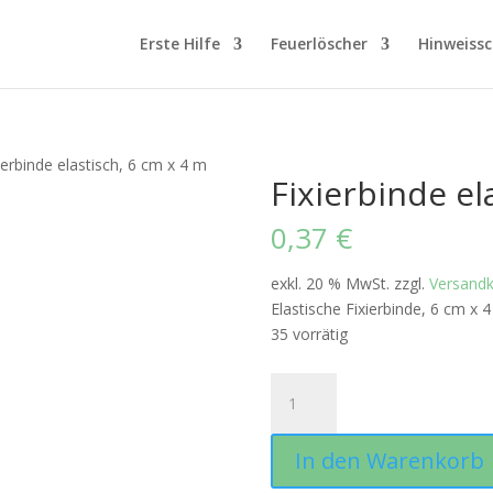
Erste Hilfe
Feuerlöscher
Hinweissc
ierbinde elastisch, 6 cm x 4 m
Fixierbinde el
0,37
€
exkl. 20 % MwSt.
zzgl.
Versand
Elastische Fixierbinde, 6 cm x 
35 vorrätig
Fixierbinde
elastisch,
6
In den Warenkorb
cm
x