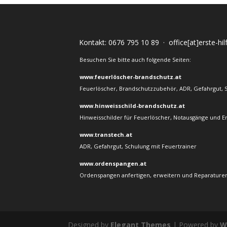
Kontakt:
0676 795 10 89
·
office[at]erste-hi
Besuchen Sie bitte auch folgende Seiten:
www.feuerlöscher-brandschutz.at
Feuerlöscher, Brandschutzzubehör, ADR, Gefahrgut, 
www.hinweisschild-brandschutz.at
Hinweisschilder für Feuerlöscher, Notausgänge und E
www.transtech.at
ADR, Gefahrgut, Schulung mit Feuertrainer
www.ordenspangen.at
Ordenspangen anfertigen, erweitern und Reparaturen
Designed by
Elegant Themes
| Powered by
W