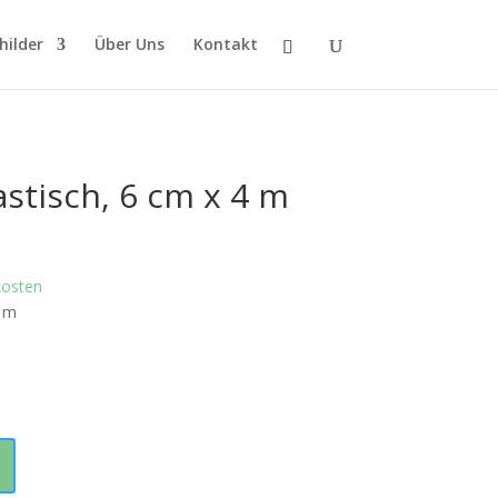
hilder
Über Uns
Kontakt
astisch, 6 cm x 4 m
kosten
4 m