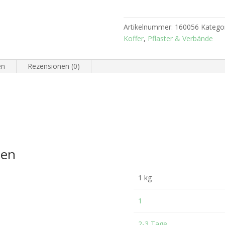
4
m
Artikelnummer:
160056
Katego
Menge
Koffer
,
Pflaster & Verbände
en
Rezensionen (0)
nen
1 kg
1
2-3 Tage