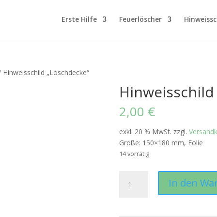
Erste Hilfe
Feuerlöscher
Hinweissc
/ Hinweisschild „Löschdecke“
Hinweisschild
2,00
€
exkl. 20 % MwSt.
zzgl.
Versand
Größe: 150×180 mm, Folie
14 vorrätig
Hinweisschild
In den Wa
"Löschdecke"
Menge