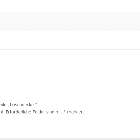
child „Löschdecke““
ht.
Erforderliche Felder sind mit
*
markiert