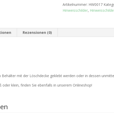
Artikelnummer:
HW0017
Kateg
Hinweisschilder
,
Hinweisschild
tionen
Rezensionen (0)
m Behälter mit der Löschdecke geklebt werden oder in dessen unmitte
 oder klein, finden Sie ebenfalls in unserem Onlineshop!
nen