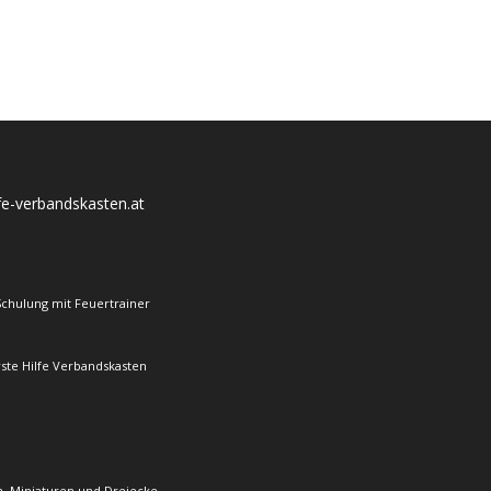
lfe-verbandskasten.at
Schulung mit Feuertrainer
rste Hilfe Verbandskasten
, Miniaturen und Dreiecke