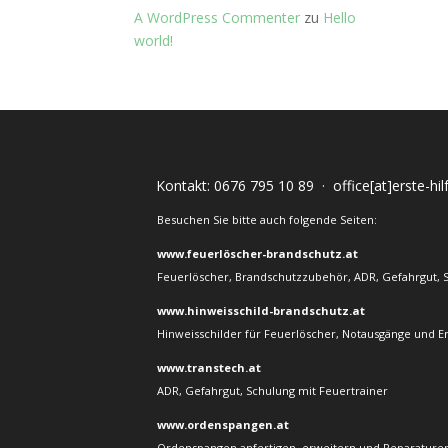
A WordPress Commenter
zu
Hello
world!
Kontakt:
0676 795 10 89
·
office[at]erste-hi
Besuchen Sie bitte auch folgende Seiten:
www.feuerlöscher-brandschutz.at
Feuerlöscher, Brandschutzzubehör, ADR, Gefahrgut, 
www.hinweisschild-brandschutz.at
Hinweisschilder für Feuerlöscher, Notausgänge und E
www.transtech.at
ADR, Gefahrgut, Schulung mit Feuertrainer
www.ordenspangen.at
Ordenspangen anfertigen, erweitern und Reparaturen