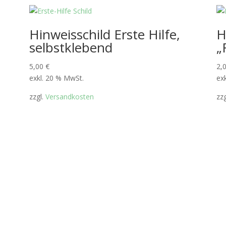
Hinweisschild Erste Hilfe,
H
selbstklebend
„
5,00
€
2,
exkl. 20 % MwSt.
ex
zzgl.
Versandkosten
zz