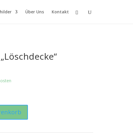
hilder
Über Uns
Kontakt
 „Löschdecke“
kosten
renkorb