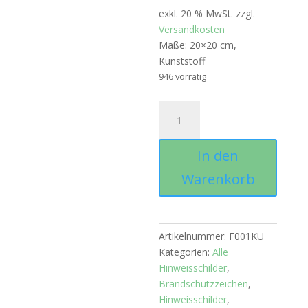
exkl. 20 % MwSt.
zzgl.
Versandkosten
Maße: 20×20 cm,
Kunststoff
946 vorrätig
Hinweiszeichen
"Feuerlöscher",
Kunststoffplatte
In den
Menge
Warenkorb
Artikelnummer:
F001KU
Kategorien:
Alle
Hinweisschilder
,
Brandschutzzeichen
,
Hinweisschilder
,