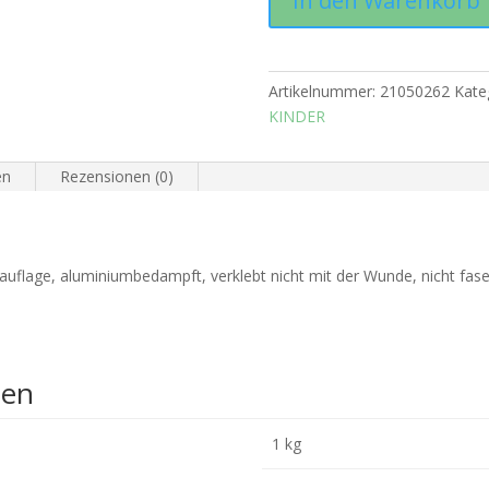
In den Warenkorb
Menge
Artikelnummer:
21050262
Kate
KINDER
en
Rezensionen (0)
dauflage, aluminiumbedampft, verklebt nicht mit der Wunde, nicht fase
nen
1 kg