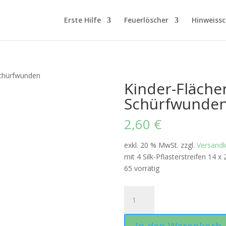
Erste Hilfe
Feuerlöscher
Hinweissc
Schürfwunden
Kinder-Fläch
Schürfwunde
2,60
€
exkl. 20 % MwSt.
zzgl.
Versand
mit 4 Silk-Pflasterstreifen 14 x
65 vorrätig
Kinder-
Flächenverband
Schürfwunden