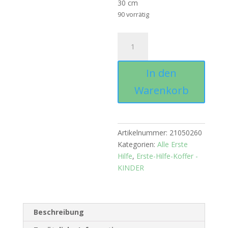
30 cm
90 vorrätig
Kinder-
Verbandtuch
25
In den
x
30
Warenkorb
cm
Menge
Artikelnummer:
21050260
Kategorien:
Alle Erste
Hilfe
,
Erste-Hilfe-Koffer -
KINDER
Beschreibung