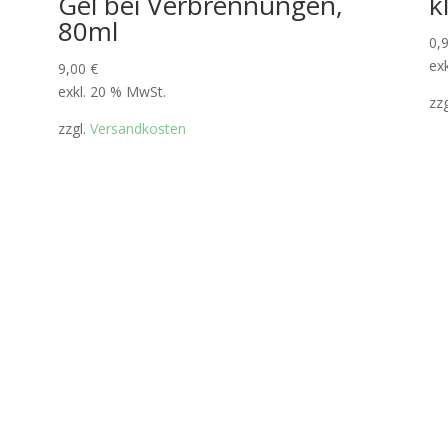
Gel bei Verbrennungen,
k
80ml
0,
ex
9,00
€
exkl. 20 % MwSt.
zz
zzgl.
Versandkosten