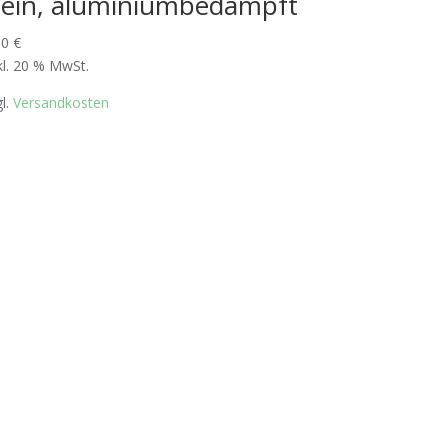
lein, aluminiumbedampft
90
€
kl. 20 % MwSt.
gl.
Versandkosten