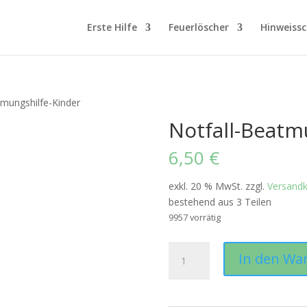
Erste Hilfe
Feuerlöscher
Hinweissc
tmungshilfe-Kinder
Notfall-Beatm
6,50
€
exkl. 20 % MwSt.
zzgl.
Versand
bestehend aus 3 Teilen
9957 vorrätig
Notfall-
In den Wa
Beatmungshilfe-
Kinder
Menge