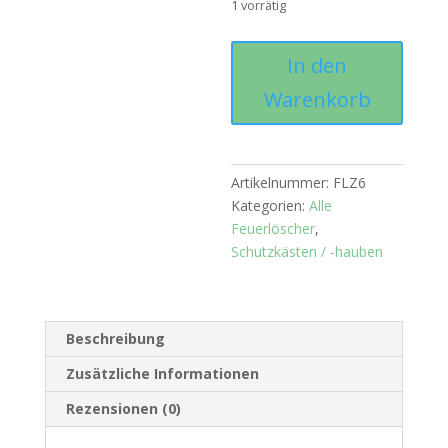
1 vorrätig
LKW-
In den
Box
Warenkorb
für
Feuerlöscher
Menge
Artikelnummer:
FLZ6
Kategorien:
Alle
Feuerlöscher
,
Schutzkästen / -hauben
Beschreibung
Zusätzliche Informationen
Rezensionen (0)