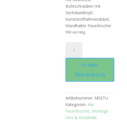
Bohrschrauben mit
Sechskantkopf,
Kunststoffrahmendübel,
Wandhalter Feuerlöscher
993 vorrätig
Montage
Set
"Universal"
In den
Menge
Warenkorb
Artikelnummer:
MSETU
Kategorien:
Alle
Feuerlöscher
,
Montage
Sets & Einzelteile