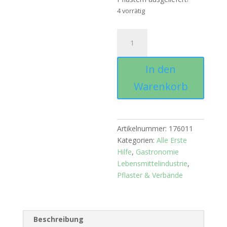
4 vorrätig
Pflasterspender
"Quickfix"
Menge
In den
Warenkorb
Artikelnummer:
176011
Kategorien:
Alle Erste
Hilfe
,
Gastronomie
Lebensmittelindustrie
,
Pflaster & Verbände
Beschreibung