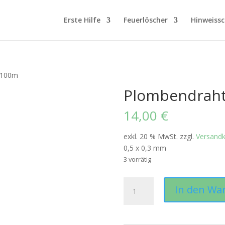
Erste Hilfe
Feuerlöscher
Hinweissc
 100m
Plombendrah
14,00
€
exkl. 20 % MwSt.
zzgl.
Versand
0,5 x 0,3 mm
3 vorrätig
Plombendraht
In den Wa
100m
Menge