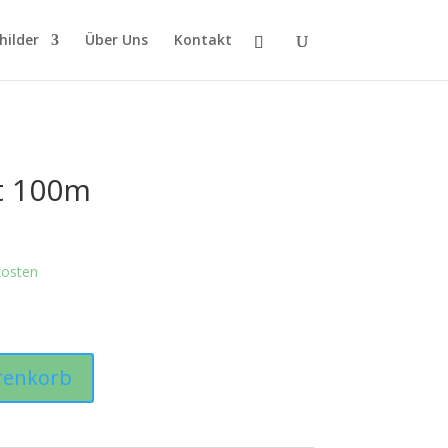
hilder
Über Uns
Kontakt
t 100m
kosten
renkorb