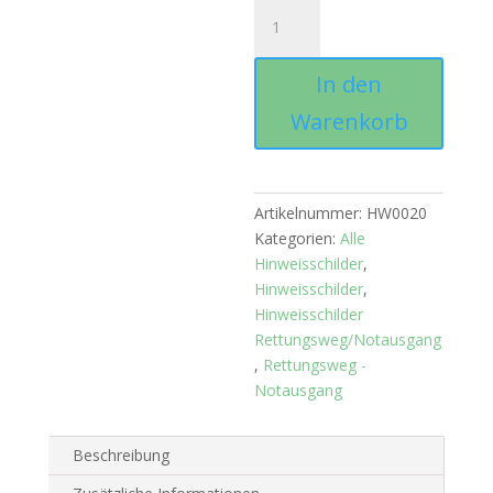
Rettungsweg
-
links
In den
aufwärts
Menge
Warenkorb
Artikelnummer:
HW0020
Kategorien:
Alle
Hinweisschilder
,
Hinweisschilder
,
Hinweisschilder
Rettungsweg/Notausgang
,
Rettungsweg -
Notausgang
Beschreibung