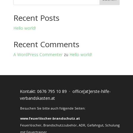
Recent Posts
Hello world!
Recent Comments
A WordPress Commenter
zu
Hello world!
Kontakt:
0676 795 10 89
·
office[at]erste-hilfe-
verbandskasten.at
Besuchen Sie bitte auch folgende Seiten:
www.feuerlöscher-brandschutz.at
Feuerlöscher, Brandschutzzubehör, ADR, Gefahrgut, Schulung
mit Feuertrainer