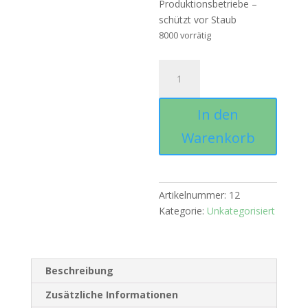
Produktionsbetriebe –
schützt vor Staub
8000 vorrätig
Schutzhülle
für
Erste-
In den
Hilfe-
Koffer
Warenkorb
Größe
1
Menge
Artikelnummer:
12
Kategorie:
Unkategorisiert
Beschreibung
Zusätzliche Informationen